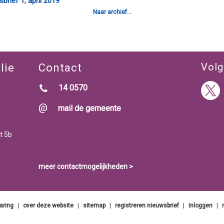
sbrief 1, april 2019
Naar archief...
Volg
lie
Contact
14 0570
mail de gemeente
t 5b
meer contactmogelijkheden >
aring
|
over deze website
|
sitemap
|
registreren nieuwsbrief
|
inloggen
|