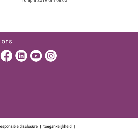
10 april 2019 om 08:00
 ons
responsible disclosure
|
toegankelijkheid
|