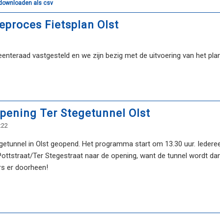
 downloaden als csv
ieproces Fietsplan Olst
eenteraad vastgesteld en we zijn bezig met de uitvoering van het plan
opening Ter Stegetunnel Olst
:22
getunnel in Olst geopend. Het programma start om 13.30 uur. Iederee
 Pottstraat/Ter Stegestraat naar de opening, want de tunnel wordt d
rs er doorheen!