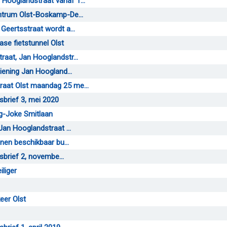
ooglandstraat vanaf 1...
ntrum Olst-Boskamp-De...
eertsstraat wordt a...
ase fietstunnel Olst
aat, Jan Hooglandstr...
iening Jan Hoogland...
aat Olst maandag 25 me...
wsbrief 3, mei 2020
g-Joke Smitlaan
Jan Hooglandstraat ...
nen beschikbaar bu...
sbrief 2, novembe...
liger
eer Olst