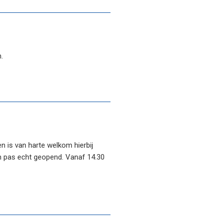
.
n is van harte welkom hierbij
an pas echt geopend. Vanaf 14.30