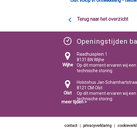
Olst volop in ontwikkeling - nieuw
Terug naar het overzicht
Openingstijden ba
Raadhuisplein 1
8131 BN Wijhe
Wijhe
Op dit moment ervaren wij een
technische storing.
Holstohus Jan Schamhartstraa
8121 CM Olst
Olst
Op dit moment ervaren wij een
technische storing.
meer tijden >
contact
|
privacyverklaring
|
cookieverkl