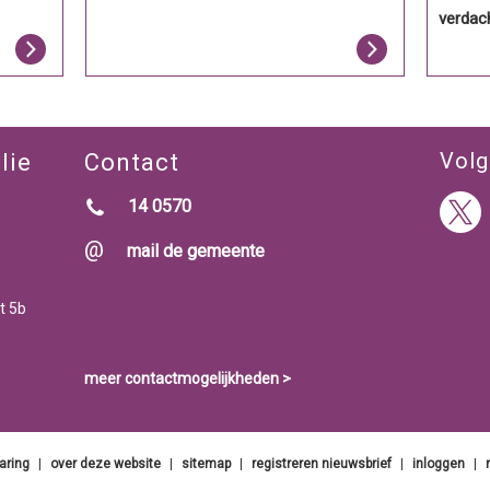
verdac
Volg
lie
Contact
14 0570
mail de gemeente
t 5b
meer contactmogelijkheden >
aring
|
over deze website
|
sitemap
|
registreren nieuwsbrief
|
inloggen
|