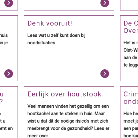
Denk vooruit!
De O
Over
thuis
Lees wat u zelf kunt doen bij
un je
noodsituaties.
Het is 
Olst-Wi
aan de 
te legg
 u
Eerlijk over houtstook
Crim
?
ond
Veel mensen vinden het gezellig om een
n
houtkachel aan te steken in huis. Maar
Hoe he
t u
wist u dat dit de nodige risico's met zich
moet je
omt en
meebrengt voor de gezondheid? Lees er
een pan
meer over.
hoe kun