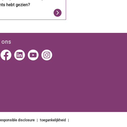
hts hebt gezien?
 ons
responsible disclosure
|
toegankelijkheid
|