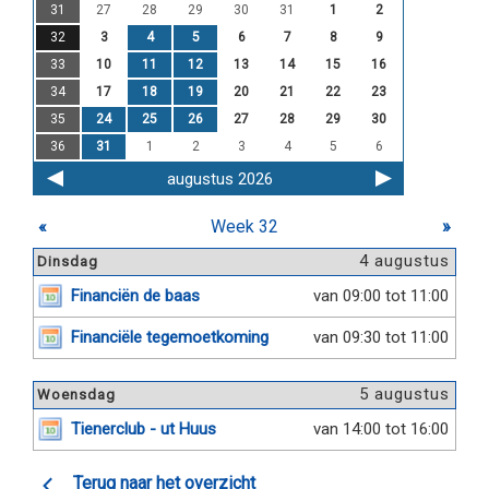
31
27
28
29
30
31
1
2
32
3
4
5
6
7
8
9
33
10
11
12
13
14
15
16
34
17
18
19
20
21
22
23
35
24
25
26
27
28
29
30
36
31
1
2
3
4
5
6
augustus 2026
«
Week 32
»
4 augustus
Dinsdag
Financiën de baas
van 09:00 tot 11:00
Financiële tegemoetkoming
van 09:30 tot 11:00
5 augustus
Woensdag
Tienerclub - ut Huus
van 14:00 tot 16:00
Terug naar het overzicht