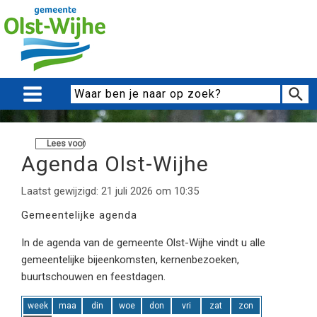
Lees voor
Agenda Olst-Wijhe
Laatst gewijzigd: 21 juli 2026 om 10:35
Gemeentelijke agenda
In de agenda van de gemeente Olst-Wijhe vindt u alle
gemeentelijke bijeenkomsten, kernenbezoeken,
buurtschouwen en feestdagen.
week
maa
din
woe
don
vri
zat
zon