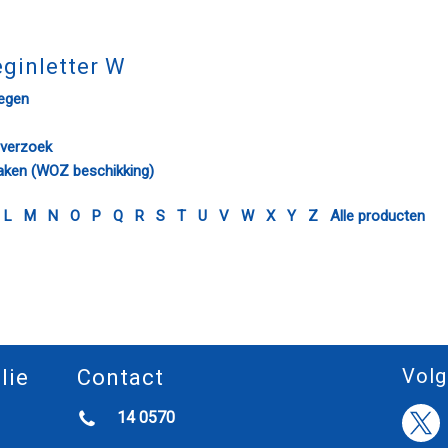
ginletter W
egen
everzoek
aken (WOZ beschikking)
L
M
N
O
P
Q
R
S
T
U
V
W
X
Y
Z
Alle producten
Volg
lie
Contact
14 0570