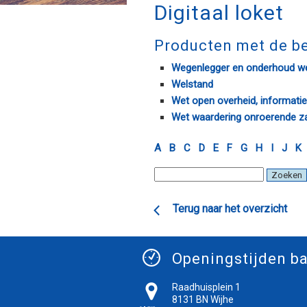
Digitaal loket
Producten met de be
Wegenlegger en onderhoud w
Welstand
Wet open overheid, informati
Wet waardering onroerende z
A
B
C
D
E
F
G
H
I
J
K
Terug naar het overzicht
Openingstijden ba
Raadhuisplein 1
8131 BN Wijhe