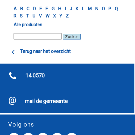
A
B
C
D
E
F
G
H
I
J
K
L
M
N
O
P
Q
R
S
T
U
V
W
X
Y
Z
Alle producten
Terug naar het overzicht
14 0570
mail de gemeente
Volg ons