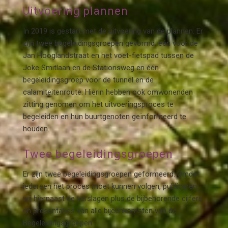
Uitvoering plannen
In 2019 is gestart met de uitvoering van de plannen. Er
zijn twee begeleidingsgroepen gevormd: één voor de
Jan Hooglandstraat en het voet-fietspad tussen de
Joke Smitlaan en de Stationsweg en één
begeleidingsgroep voor de tunnel en de
calamiteitenroute. Hierin hebben ook omwonenden
zitting genomen om het uitvoeringsproces te
begeleiden en hun buurtgenoten geïnformeerd te
houden.
Twee begeleidingsgroepen
Er zijn twee begeleidingsgroepen geformeerd. Omdat
iedereen het proces moet kunnen volgen, publiceren
wij hiernaast de verslagen plus de bijbehorende cijfers
en presentaties van alle bijeenkomsten van de
Begeleidingsgroepen.