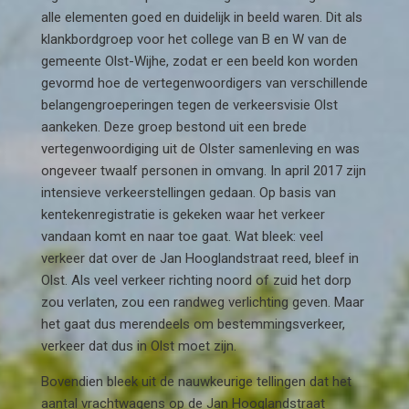
alle elementen goed en duidelijk in beeld waren. Dit als
klankbordgroep voor het college van B en W van de
gemeente Olst-Wijhe, zodat er een beeld kon worden
gevormd hoe de vertegenwoordigers van verschillende
belangengroeperingen tegen de verkeersvisie Olst
aankeken. Deze groep bestond uit een brede
vertegenwoordiging uit de Olster samenleving en was
ongeveer twaalf personen in omvang. In april 2017 zijn
intensieve verkeerstellingen gedaan. Op basis van
kentekenregistratie is gekeken waar het verkeer
vandaan komt en naar toe gaat. Wat bleek: veel
verkeer dat over de Jan Hooglandstraat reed, bleef in
Olst. Als veel verkeer richting noord of zuid het dorp
zou verlaten, zou een randweg verlichting geven. Maar
het gaat dus merendeels om bestemmingsverkeer,
verkeer dat dus in Olst moet zijn.
Bovendien bleek uit de nauwkeurige tellingen dat het
aantal vrachtwagens op de Jan Hooglandstraat