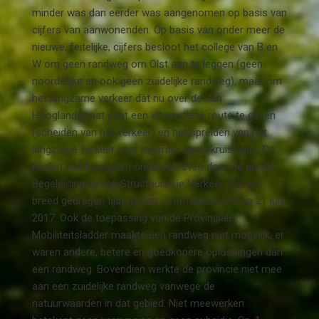
minder was dan eerder was aangenomen op basis van
cijfers van aanwonenden. Op basis van onder meer de
nieuwe, feitelijke, cijfers besloot het college van B en
W om geen randweg om Olst aan te leggen (geen
noordelijke en ook geen zuidelijke randweg), maar om
het langzame verkeer dat nu over de Jan
Hooglandstraat gaat een alternatieve route te geven
(scheiden van het verkeer) en het spreiden van het
langzame verkeer over meerder spoorkruisingen. Dit
besluit werd unaniem onderschreven door de eerste
Begeleidingsgroep Structuurvisie Verkeer Olst en
breed gedragen tijdens een informatieavond op 21 juni
2017. Ook de toepassing van de Provinciale
Mobiliteitsladder maakte een randweg niet mogelijk, er
waren andere, betere en goedkopere oplossingen dan
een randweg. Bovendien werkte de provincie niet mee
aan een zuidelijke randweg vanwege de
natuurwaarden in dat gebied. Niet meewerken