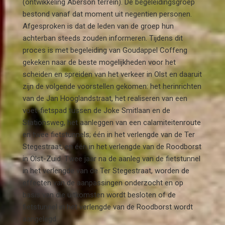
(ontwikkeling Aberson terrein). De begeleidingsgroep
bestond vanaf dat moment uit negentien personen.
Afgesproken is dat de leden van de groep hun
achterban steeds zouden informeren. Tijdens dit
proces is met begeleiding van Goudappel Coffeng
gekeken naar de beste mogelijkheden voor het
scheiden en spreiden van het verkeer in Olst en daaruit
zijn de volgende voorstellen gekomen: het herinrichten
van de Jan Hooglandstraat, het realiseren van een
voet-fietspad tussen de Joke Smitlaan en de
Stationsweg, het aanleggen van een calamiteitenroute
en twee fietstunnels; één in het verlengde van de Ter
Stegestraat, en één in het verlengde van de Roodborst
in Olst-Zuid. Twee jaar na de aanleg van de fietstunnel
in het verlengde van de Ter Stegestraat, worden de
effecten van de aanpassingen onderzocht en op
basis van die uitkomsten wordt besloten of de
fietstunnel in het verlengde van de Roodborst wordt
aangelegd.