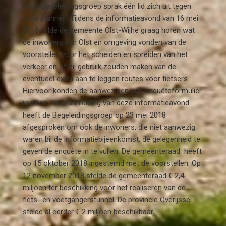
In de Begeleidingsgroep sprak één lid zich uit tegen
deze plannen. Tijdens de informatieavond van 16 mei
2018 wilde de gemeente Olst-Wijhe graag horen wat
de inwoners van Olst en omgeving vonden van de
voorstellen voor het scheiden en spreiden van het
verkeer en of zij gebruik zouden maken van de
eventueel extra aan te leggen routes voor fietsers.
Hiervoor konden de aanwezigen een enquêteformulier
invullen. Naar aanleiding van deze informatieavond
heeft de Begeleidingsgroep op 23 mei 2018
afgesproken om ook de inwoners, die niet aanwezig
waren bij de informatiebijeenkomst, de gelegenheid te
geven de enquête in te vullen. De gemeenteraad heeft
op 15 oktober 2018 ingestemd met de voorstellen. Op
12 november 2018 stelde de gemeenteraad € 2,4
miljoen ter beschikking voor het realiseren van de
fiets- en voetgangerstunnel. De provincie Overijssel
stelde al eerder € 2 miljoen beschikbaar.