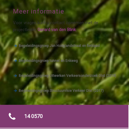
Meer informatie
Voor vragen kunt u contact opnemen met de
projectleider
Gerard van den Blink
.
Begeleidingsgroep Jan Hooglandstraat en fietspad
Begeleidingsgroep tunnel en Enkweg
Begeleidingsgroep Uitwerken Verkeersonderzoek Olst (2018)
Begeleidingsgroep Structuurvisie Verkeer Olst (2017)
14 0570