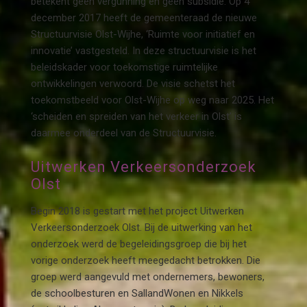
betekent geen vergunning en geen subsidie. Op 4
december 2017 heeft de gemeenteraad de nieuwe
Structuurvisie Olst-Wijhe, ‘Ruimte voor initiatief en
innovatie’ vastgesteld. In deze structuurvisie is het
beleidskader voor toekomstige ruimtelijke
ontwikkelingen verwoord. De visie schetst het
toekomstbeeld voor Olst-Wijhe op weg naar 2025. Het
‘scheiden en spreiden van het verkeer in Olst’ is
daarmee onderdeel van de Structuurvisie.
Uitwerken Verkeersonderzoek
Olst
Begin 2018 is gestart met het project Uitwerken
Verkeersonderzoek Olst. Bij de uitwerking van het
onderzoek werd de begeleidingsgroep die bij het
vorige onderzoek heeft meegedacht betrokken. Die
groep werd aangevuld met ondernemers, bewoners,
de schoolbesturen en SallandWonen en Nikkels