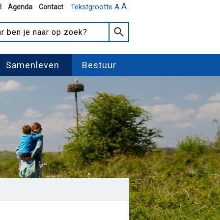
A
Tekstgrootte A
l
Agenda
Contact
Samenleven
Bestuur