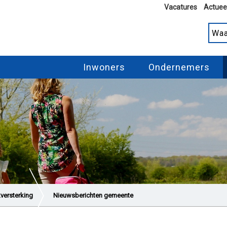
Vacatures
Actuee
Inwoners
Ondernemers
kversterking
Nieuwsberichten gemeente