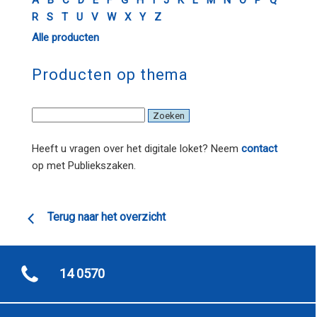
A
B
C
D
E
F
G
H
I
J
K
L
M
N
O
P
Q
R
S
T
U
V
W
X
Y
Z
Alle producten
Producten op thema
Heeft u vragen over het digitale loket? Neem
contact
op met Publiekszaken.
Terug naar het overzicht
14 0570