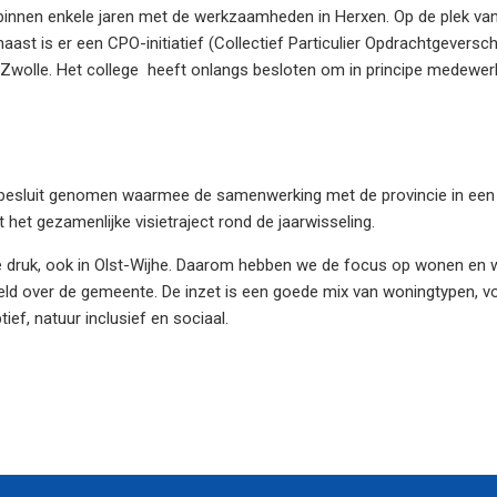
 binnen enkele jaren met de werkzaamheden in Herxen. Op de plek van
aast is er een CPO-initiatief (Collectief Particulier Opdrachtgever
-Zwolle. Het college heeft onlangs besloten om in principe medewer
 besluit genomen waarmee de samenwerking met de provincie in een a
 het gezamenlijke visietraject rond de jaarwisseling.
 druk, ook in Olst-Wijhe. Daarom hebben we de focus op wonen en 
d over de gemeente. De inzet is een goede mix van woningtypen, vo
ef, natuur inclusief en sociaal.