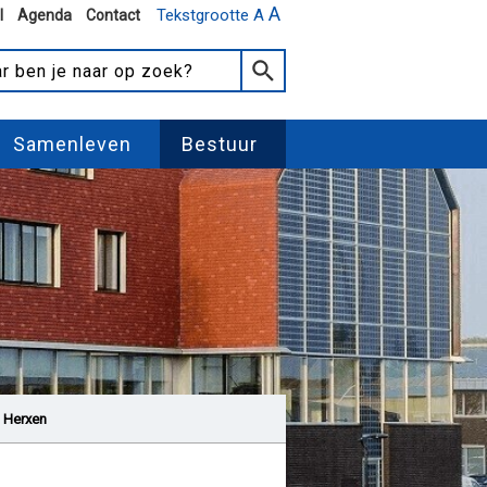
A
Tekstgrootte A
l
Agenda
Contact
Samenleven
Bestuur
 Herxen