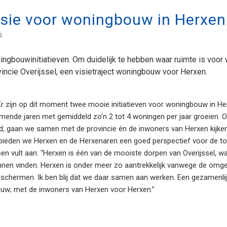
isie voor woningbouw in Herxen
0
ngbouwinitiatieven. Om duidelijk te hebben waar ruimte is voor
vincie Overijssel, een visietraject woningbouw voor Herxen.
zijn op dit moment twee mooie initiatieven voor woningbouw in Herxen.
mende jaren met gemiddeld zo’n 2 tot 4 woningen per jaar groeien. 
, gaan we samen met de provincie én de inwoners van Herxen kij
sie bieden we Herxen en de Herxenaren een goed perspectief voor de
sen vult aan: “Herxen is één van de mooiste dorpen van Overijssel, w
unnen vinden. Herxen is onder meer zo aantrekkelijk vanwege de omg
d beschermen. Ik ben blij dat we daar samen aan werken. Een gezamenl
uw; met de inwoners van Herxen voor Herxen.”