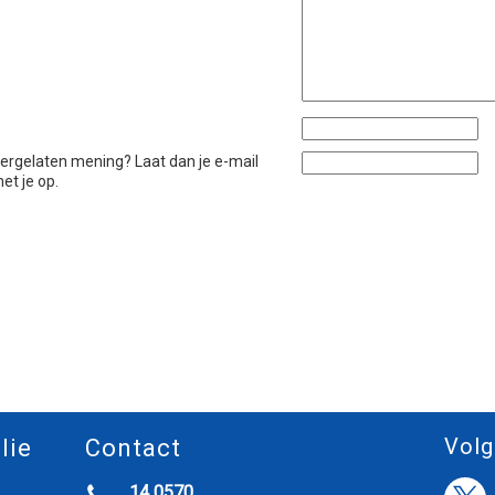
htergelaten mening? Laat dan je e-mail
et je op.
Volg
lie
Contact
14 0570