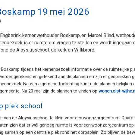
Boskamp 19 mei 2026
1
ngberink, kernenwethouder Boskamp, en Marcel Blind, wethoud
enbezoek is er ruimte om vragen te stellen en wordt ingegaan o
 rond de Aloysiusschool, de kerk en Willibrord.
 Boskamp tijdens het kernenbezoek informatie over de ruimtelijke p
 verder gerekend en getekend aan de plannen en zijn er gesprekken g
kernenbezoek. Na een algemene toelichting kunt u de plannen bekijken
emeente. Na 20 mei zijn de plannen te vinden op
wonen.olst-wijhe.
 plek school
atie van de Aloysiusschool te klein voor een woonzorgcentrum. Daa
laten zien dat er wél genoeg ruimte is voor een woonzorgcentrum op d
 samen op een centrale plek rond het dorpsplein. Zo blijven de bew