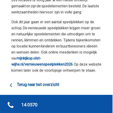
zes locaties is vorig jaar al een nieuw ontwerp
gemaakt en zijn de speelelementen besteld. De laatste
werkzaamheden hiervoor zijn in volle gang.
Ook dit jaar gaan er een aantal speelplekken op de
schop. De vernieuwde speelplekken krijgen meer groen
en natuurlijke speelelementen die uitnodigen om te
rennen, klimmen en ontdekken. Tijdens bijeenkomsten
op locatie kunnen kinderen en buurtbewoners ideeën
en wensen delen. Ook online meedenken is mogelijk
via
mijnkijkop.olst-
wijhe.nl/vernieuwenspeelplekken2026
. Op deze website
komen later ook de voorlopige ontwerpen te staan.
Terug naar het overzicht
14 0570