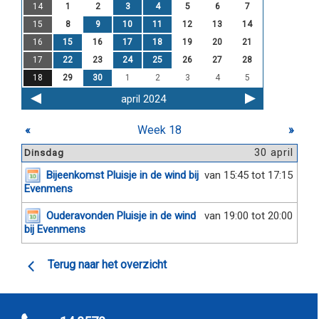
14
1
2
3
4
5
6
7
15
8
9
10
11
12
13
14
16
15
16
17
18
19
20
21
17
22
23
24
25
26
27
28
18
29
30
1
2
3
4
5
april 2024
«
Week 18
»
30 april
Dinsdag
Bijeenkomst Pluisje in de wind bij
van 15:45 tot 17:15
Evenmens
Ouderavonden Pluisje in de wind
van 19:00 tot 20:00
bij Evenmens
Terug naar het overzicht