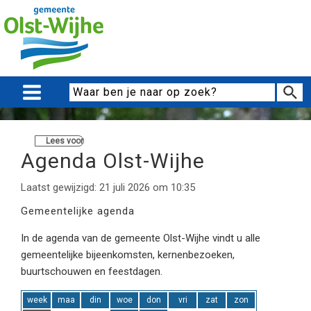
Lees voor
Agenda Olst-Wijhe
Laatst gewijzigd: 21 juli 2026 om 10:35
Gemeentelijke agenda
In de agenda van de gemeente Olst-Wijhe vindt u alle
gemeentelijke bijeenkomsten, kernenbezoeken,
buurtschouwen en feestdagen.
week
maa
din
woe
don
vri
zat
zon