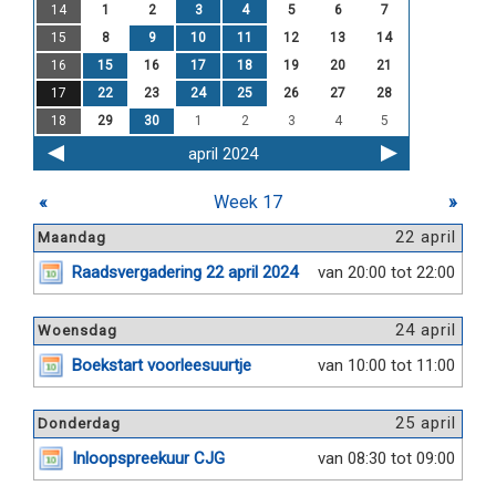
14
1
2
3
4
5
6
7
15
8
9
10
11
12
13
14
16
15
16
17
18
19
20
21
17
22
23
24
25
26
27
28
18
29
30
1
2
3
4
5
april 2024
«
Week 17
»
22 april
Maandag
Raadsvergadering 22 april 2024
van 20:00 tot 22:00
24 april
Woensdag
Boekstart voorleesuurtje
van 10:00 tot 11:00
25 april
Donderdag
Inloopspreekuur CJG
van 08:30 tot 09:00