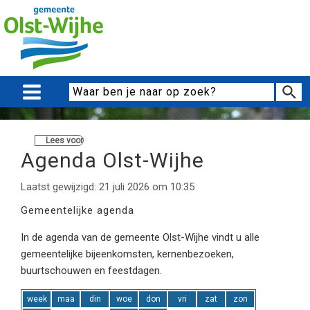
Lees voor
Agenda Olst-Wijhe
Laatst gewijzigd: 21 juli 2026 om 10:35
Gemeentelijke agenda
In de agenda van de gemeente Olst-Wijhe vindt u alle
gemeentelijke bijeenkomsten, kernenbezoeken,
buurtschouwen en feestdagen.
week
maa
din
woe
don
vri
zat
zon