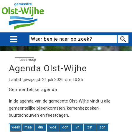
Lees voor
Agenda Olst-Wijhe
Laatst gewijzigd: 21 juli 2026 om 10:35
Gemeentelijke agenda
In de agenda van de gemeente Olst-Wijhe vindt u alle
gemeentelijke bijeenkomsten, kernenbezoeken,
buurtschouwen en feestdagen.
week
maa
din
woe
don
vri
zat
zon