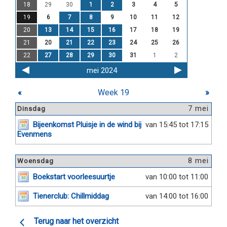
18
29
30
1
2
3
4
5
19
6
7
8
9
10
11
12
20
13
14
15
16
17
18
19
21
20
21
22
23
24
25
26
22
27
28
29
30
31
1
2
mei 2024
«
Week 19
»
7 mei
Dinsdag
Bijeenkomst Pluisje in de wind bij
van 15:45 tot 17:15
Evenmens
8 mei
Woensdag
Boekstart voorleesuurtje
van 10:00 tot 11:00
Tienerclub: Chillmiddag
van 14:00 tot 16:00
Terug naar het overzicht