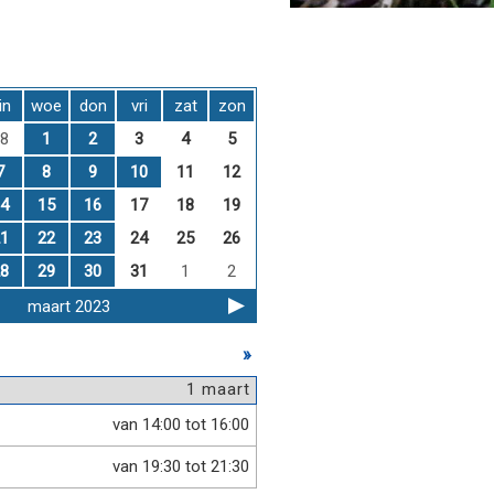
in
woe
don
vri
zat
zon
8
1
2
3
4
5
7
8
9
10
11
12
4
15
16
17
18
19
1
22
23
24
25
26
8
29
30
31
1
2
maart 2023
»
1 maart
van 14:00 tot 16:00
van 19:30 tot 21:30