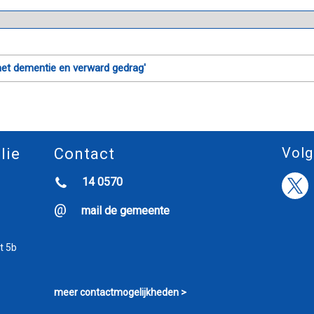
t dementie en verward gedrag'
Volg
lie
Contact
14 0570
mail de gemeente
t 5b
meer contactmogelijkheden >