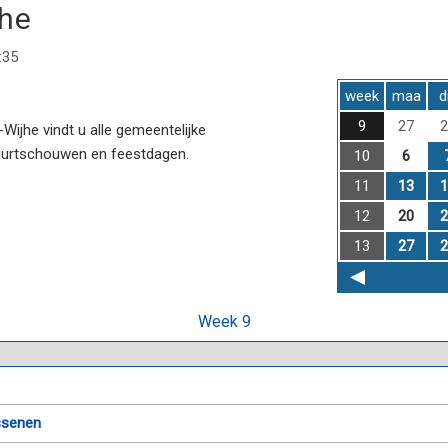
jhe
:35
week
maa
d
9
27
2
ijhe vindt u alle gemeentelijke
uurtschouwen en feestdagen.
10
6
11
13
1
12
20
2
13
27
2
Week 9
ssenen