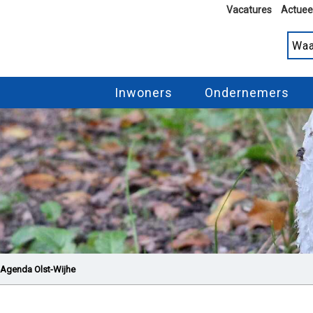
Vacatures
Actuee
Inwoners
Ondernemers
Agenda Olst-Wijhe