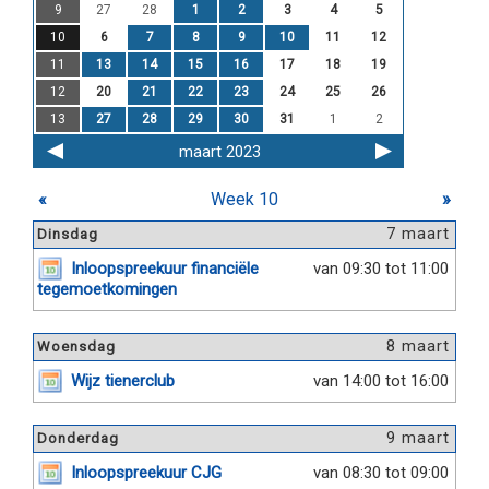
9
27
28
1
2
3
4
5
10
6
7
8
9
10
11
12
11
13
14
15
16
17
18
19
12
20
21
22
23
24
25
26
13
27
28
29
30
31
1
2
maart 2023
«
Week 10
»
7 maart
Dinsdag
Inloopspreekuur financiële
van 09:30 tot 11:00
tegemoetkomingen
8 maart
Woensdag
Wijz tienerclub
van 14:00 tot 16:00
9 maart
Donderdag
Inloopspreekuur CJG
van 08:30 tot 09:00