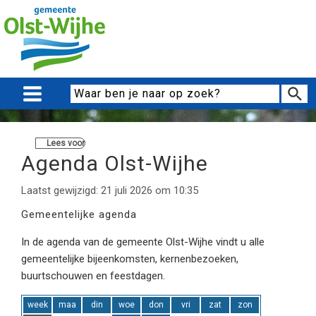
Lees voor
Agenda Olst-Wijhe
Laatst gewijzigd: 21 juli 2026 om 10:35
Gemeentelijke agenda
In de agenda van de gemeente Olst-Wijhe vindt u alle
gemeentelijke bijeenkomsten, kernenbezoeken,
buurtschouwen en feestdagen.
week
maa
din
woe
don
vri
zat
zon