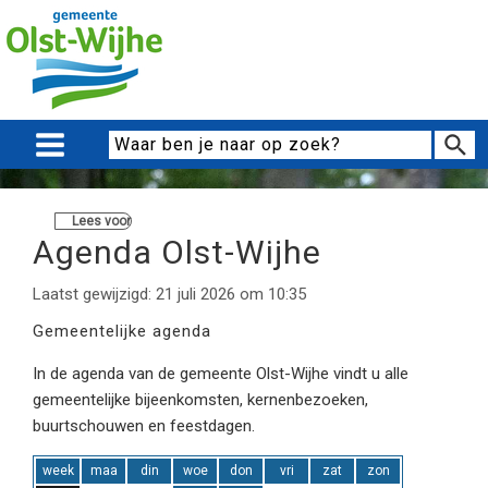
Lees voor
Agenda Olst-Wijhe
Laatst gewijzigd: 21 juli 2026 om 10:35
Gemeentelijke agenda
In de agenda van de gemeente Olst-Wijhe vindt u alle
gemeentelijke bijeenkomsten, kernenbezoeken,
buurtschouwen en feestdagen.
week
maa
din
woe
don
vri
zat
zon