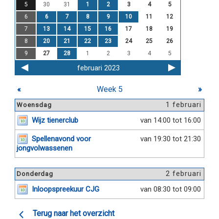
5
30
31
1
2
3
4
5
6
6
7
8
9
10
11
12
7
13
14
15
16
17
18
19
8
20
21
22
23
24
25
26
9
27
28
1
2
3
4
5
februari 2023
«
Week 5
»
1 februari
Woensdag
Wijz tienerclub
van 14:00 tot 16:00
Spellenavond voor
van 19:30 tot 21:30
jongvolwassenen
2 februari
Donderdag
Inloopspreekuur CJG
van 08:30 tot 09:00
Terug naar het overzicht