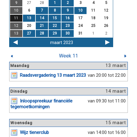
9
27
28
1
2
3
4
5
10
6
7
8
9
10
11
12
11
13
14
15
16
17
18
19
12
20
21
22
23
24
25
26
13
27
28
29
30
31
1
2
maart 2023
«
Week 11
»
13 maart
Maandag
Raadsvergadering 13 maart 2023
van 20:00 tot 22:00
14 maart
Dinsdag
Inloopspreekuur financiële
van 09:30 tot 11:00
tegemoetkomingen
15 maart
Woensdag
Wijz tienerclub
van 14:00 tot 16:00