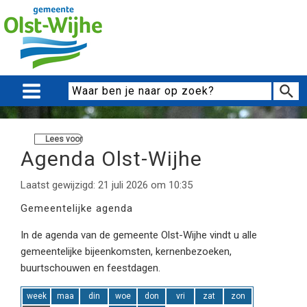
Lees voor
Agenda Olst-Wijhe
Laatst gewijzigd: 21 juli 2026 om 10:35
Gemeentelijke agenda
In de agenda van de gemeente Olst-Wijhe vindt u alle
gemeentelijke bijeenkomsten, kernenbezoeken,
buurtschouwen en feestdagen.
week
maa
din
woe
don
vri
zat
zon