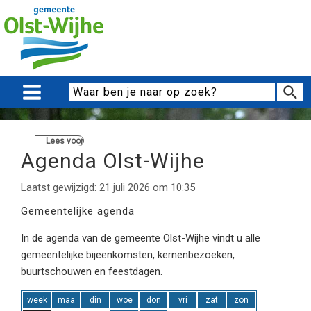
Lees voor
Agenda Olst-Wijhe
Laatst gewijzigd: 21 juli 2026 om 10:35
Gemeentelijke agenda
In de agenda van de gemeente Olst-Wijhe vindt u alle
gemeentelijke bijeenkomsten, kernenbezoeken,
buurtschouwen en feestdagen.
week
maa
din
woe
don
vri
zat
zon