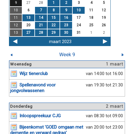
9
27
28
1
2
3
4
5
10
6
7
8
9
10
11
12
11
13
14
15
16
17
18
19
12
20
21
22
23
24
25
26
13
27
28
29
30
31
1
2
maart 2023
«
Week 9
»
1 maart
Woensdag
Wijz tienerclub
van 14:00 tot 16:00
Spellenavond voor
van 19:30 tot 21:30
jongvolwassenen
2 maart
Donderdag
Inloopspreekuur CJG
van 08:30 tot 09:00
Bijeenkomst 'GOED omgaan met
van 20:00 tot 23:00
dementie en verward gedrag'