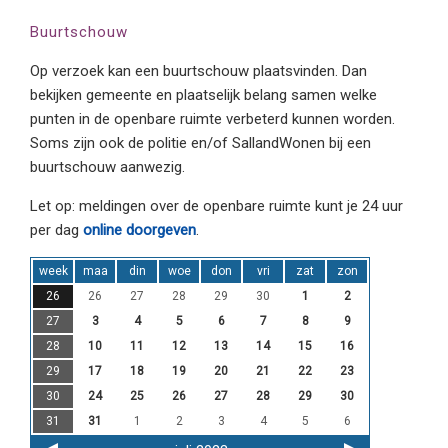
Buurtschouw
Op verzoek kan een buurtschouw plaatsvinden. Dan
bekijken gemeente en plaatselijk belang samen welke
punten in de openbare ruimte verbeterd kunnen worden.
Soms zijn ook de politie en/of SallandWonen bij een
buurtschouw aanwezig.
Let op: meldingen over de openbare ruimte kunt je 24 uur
per dag
online doorgeven
.
week
maa
din
woe
don
vri
zat
zon
26
26
27
28
29
30
1
2
27
3
4
5
6
7
8
9
28
10
11
12
13
14
15
16
29
17
18
19
20
21
22
23
30
24
25
26
27
28
29
30
31
31
1
2
3
4
5
6