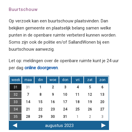
Buurtschouw
Op verzoek kan een buurtschouw plaatsvinden. Dan
bekijken gemeente en plaatselijk belang samen welke
punten in de openbare ruimte verbeterd kunnen worden.
Soms zijn ook de politie en/of SallandWonen bij een
buurtschouw aanwezig.
Let op: meldingen over de openbare ruimte kunt je 24 uur
per dag
online doorgeven
.
week
maa
din
woe
don
vri
zat
zon
31
31
1
2
3
4
5
6
32
7
8
9
10
11
12
13
33
14
15
16
17
18
19
20
34
21
22
23
24
25
26
27
35
28
29
30
31
1
2
3
augustus 2023