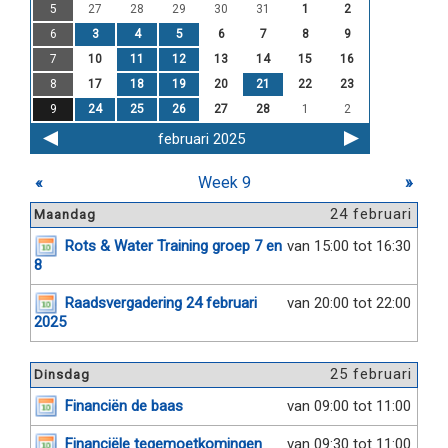
5
27
28
29
30
31
1
2
6
3
4
5
6
7
8
9
7
10
11
12
13
14
15
16
8
17
18
19
20
21
22
23
9
24
25
26
27
28
1
2
februari 2025
«
Week 9
»
24 februari
Maandag
Rots & Water Training groep 7 en
van 15:00 tot 16:30
8
Raadsvergadering 24 februari
van 20:00 tot 22:00
2025
25 februari
Dinsdag
Financiën de baas
van 09:00 tot 11:00
Financiële tegemoetkomingen
van 09:30 tot 11:00