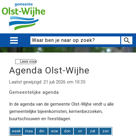
Lees voor
Agenda Olst-Wijhe
Laatst gewijzigd: 21 juli 2026 om 10:35
Gemeentelijke agenda
In de agenda van de gemeente Olst-Wijhe vindt u alle
gemeentelijke bijeenkomsten, kernenbezoeken,
buurtschouwen en feestdagen.
week
maa
din
woe
don
vri
zat
zon