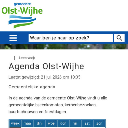
Lees voor
Agenda Olst-Wijhe
Laatst gewijzigd: 21 juli 2026 om 10:35
Gemeentelijke agenda
In de agenda van de gemeente Olst-Wijhe vindt u alle
gemeentelijke bijeenkomsten, kernenbezoeken,
buurtschouwen en feestdagen.
week
maa
din
woe
don
vri
zat
zon