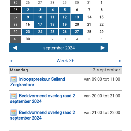
35
26
27
28
29
30
31
1
36
2
3
4
5
6
7
8
37
9
10
11
12
13
14
15
38
16
17
18
19
20
21
22
39
23
24
25
26
27
28
29
40
30
1
2
3
4
5
6
september 2024
«
Week 36
»
2 september
Maandag
Inloopspreekuur Salland
van 09:00 tot 11:00
Zorgkantoor
Beeldvormend overleg raad 2
van 20:00 tot 21:00
september 2024
Beeldvormend overleg raad 2
van 21:00 tot 22:00
september 2024