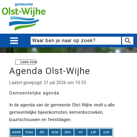
Lees voor
Agenda Olst-Wijhe
Laatst gewijzigd: 21 juli 2026 om 10:35
Gemeentelijke agenda
In de agenda van de gemeente Olst-Wijhe vindt u alle
gemeentelijke bijeenkomsten, kernenbezoeken,
buurtschouwen en feestdagen.
week
maa
din
woe
don
vri
zat
zon