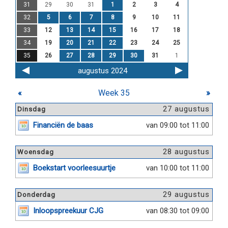
31
29
30
31
1
2
3
4
32
5
6
7
8
9
10
11
33
12
13
14
15
16
17
18
34
19
20
21
22
23
24
25
35
26
27
28
29
30
31
1
augustus 2024
«
Week 35
»
27 augustus
Dinsdag
Financiën de baas
van 09:00 tot 11:00
28 augustus
Woensdag
Boekstart voorleesuurtje
van 10:00 tot 11:00
29 augustus
Donderdag
Inloopspreekuur CJG
van 08:30 tot 09:00