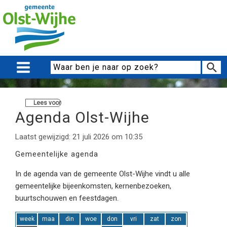
Lees voor
Agenda Olst-Wijhe
Laatst gewijzigd: 21 juli 2026 om 10:35
Gemeentelijke agenda
In de agenda van de gemeente Olst-Wijhe vindt u alle
gemeentelijke bijeenkomsten, kernenbezoeken,
buurtschouwen en feestdagen.
week
maa
din
woe
don
vri
zat
zon