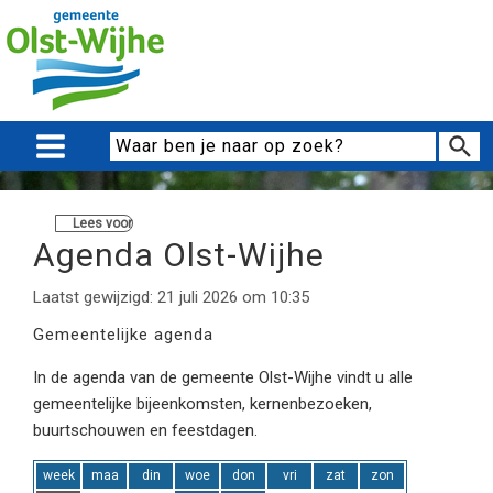
Lees voor
Agenda Olst-Wijhe
Laatst gewijzigd: 21 juli 2026 om 10:35
Gemeentelijke agenda
In de agenda van de gemeente Olst-Wijhe vindt u alle
gemeentelijke bijeenkomsten, kernenbezoeken,
buurtschouwen en feestdagen.
week
maa
din
woe
don
vri
zat
zon