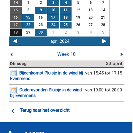
14
1
2
3
4
5
6
7
15
8
9
10
11
12
13
14
16
15
16
17
18
19
20
21
17
22
23
24
25
26
27
28
18
29
30
1
2
3
4
5
april 2024
«
Week 18
»
30 april
Dinsdag
Bijeenkomst Pluisje in de wind bij
van 15:45 tot 17:15
Evenmens
Ouderavonden Pluisje in de wind
van 19:00 tot 20:00
bij Evenmens
Terug naar het overzicht