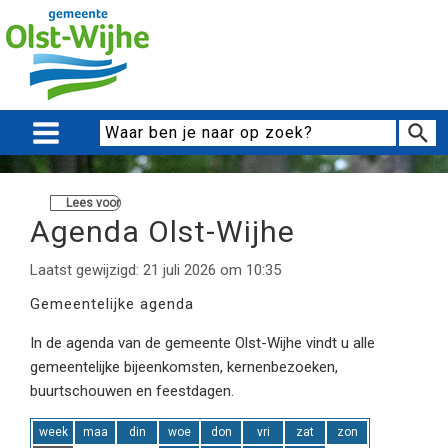
Lees voor
Agenda Olst-Wijhe
Laatst gewijzigd: 21 juli 2026 om 10:35
Gemeentelijke agenda
In de agenda van de gemeente Olst-Wijhe vindt u alle
gemeentelijke bijeenkomsten, kernenbezoeken,
buurtschouwen en feestdagen.
week
maa
din
woe
don
vri
zat
zon