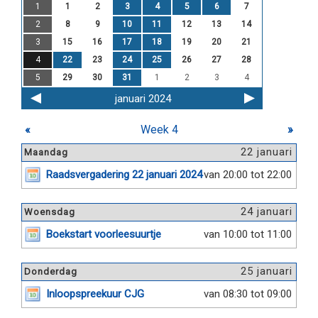
1
1
2
3
4
5
6
7
2
8
9
10
11
12
13
14
3
15
16
17
18
19
20
21
4
22
23
24
25
26
27
28
5
29
30
31
1
2
3
4
januari 2024
«
Week 4
»
22 januari
Maandag
Raadsvergadering 22 januari 2024
van 20:00 tot 22:00
24 januari
Woensdag
Boekstart voorleesuurtje
van 10:00 tot 11:00
25 januari
Donderdag
Inloopspreekuur CJG
van 08:30 tot 09:00