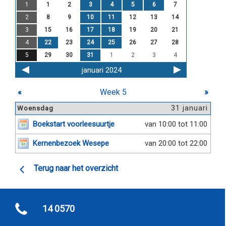
1
1
2
3
4
5
6
7
2
8
9
10
11
12
13
14
3
15
16
17
18
19
20
21
4
22
23
24
25
26
27
28
5
29
30
31
1
2
3
4
januari 2024
«
Week 5
»
31 januari
Woensdag
Boekstart voorleesuurtje
van 10:00 tot 11:00
Kernenbezoek Wesepe
van 20:00 tot 22:00
Terug naar het overzicht
14 0570