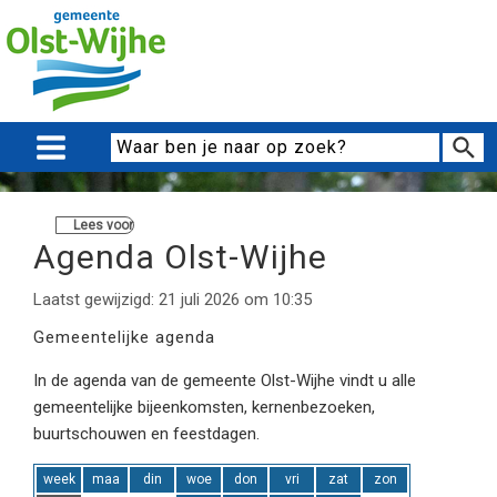
Lees voor
Agenda Olst-Wijhe
Laatst gewijzigd: 21 juli 2026 om 10:35
Gemeentelijke agenda
In de agenda van de gemeente Olst-Wijhe vindt u alle
gemeentelijke bijeenkomsten, kernenbezoeken,
buurtschouwen en feestdagen.
week
maa
din
woe
don
vri
zat
zon