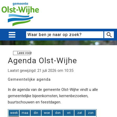
Lees voor
Agenda Olst-Wijhe
Laatst gewijzigd: 21 juli 2026 om 10:35
Gemeentelijke agenda
In de agenda van de gemeente Olst-Wijhe vindt u alle
gemeentelijke bijeenkomsten, kernenbezoeken,
buurtschouwen en feestdagen.
week
maa
din
woe
don
vri
zat
zon