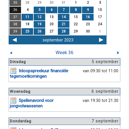
35
28
29
30
31
1
2
3
36
4
5
6
7
8
9
10
37
11
12
13
14
15
16
17
38
18
19
20
21
22
23
24
39
25
26
27
28
29
30
1
september 2023
«
Week 36
»
5 september
Dinsdag
Inloopspreekuur financiële
van 09:30 tot 11:00
tegemoetkomingen
6 september
Woensdag
Spellenavond voor
van 19:30 tot 21:30
jongvolwassenen
7 september
Donderdag