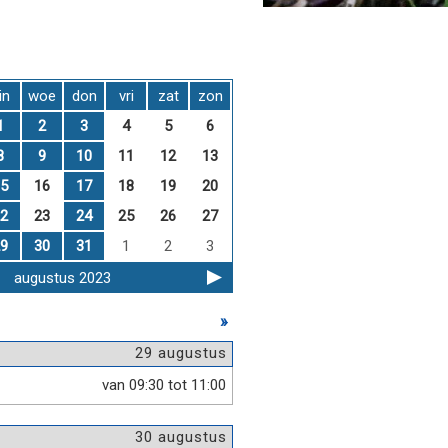
in
woe
don
vri
zat
zon
1
2
3
4
5
6
8
9
10
11
12
13
5
16
17
18
19
20
2
23
24
25
26
27
9
30
31
1
2
3
augustus 2023
»
29 augustus
van 09:30 tot 11:00
30 augustus