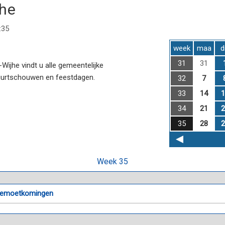
jhe
:35
week
maa
d
31
31
ijhe vindt u alle gemeentelijke
uurtschouwen en feestdagen.
32
7
33
14
1
34
21
2
35
28
2
Week 35
egemoetkomingen