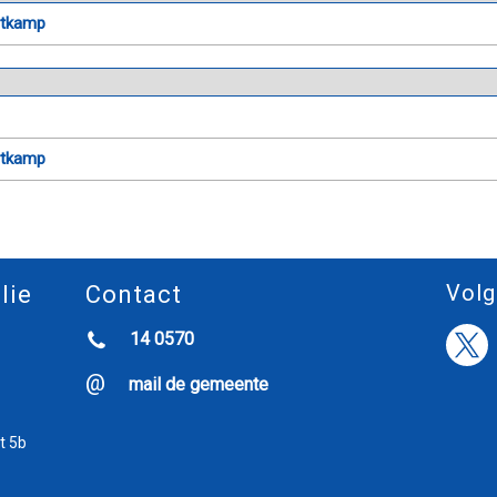
rtkamp
rtkamp
Volg
lie
Contact
14 0570
mail de gemeente
t 5b