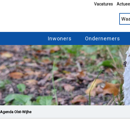
Vacatures
Actuee
Inwoners
Ondernemers
Agenda Olst-Wijhe