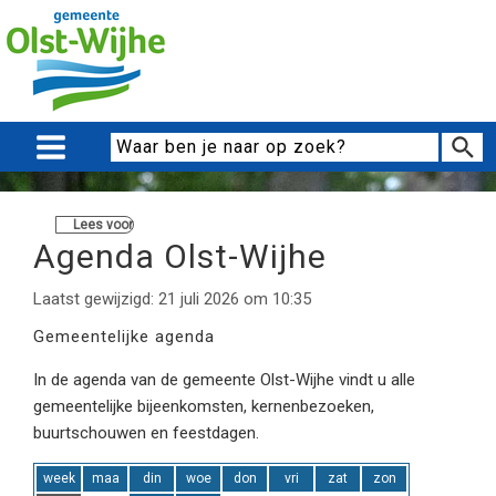
Lees voor
Agenda Olst-Wijhe
Laatst gewijzigd: 21 juli 2026 om 10:35
Gemeentelijke agenda
In de agenda van de gemeente Olst-Wijhe vindt u alle
gemeentelijke bijeenkomsten, kernenbezoeken,
buurtschouwen en feestdagen.
week
maa
din
woe
don
vri
zat
zon