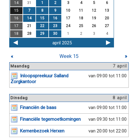
14
31
1
2
3
4
5
6
15
7
8
9
10
11
12
13
16
14
15
16
17
18
19
20
17
21
22
23
24
25
26
27
18
28
29
30
1
2
3
4
april 2025
«
Week 15
»
7 april
Maandag
Inloopspreekuur Salland
van 09:00 tot 11:00
Zorgkantoor
8 april
Dinsdag
Financiën de baas
van 09:00 tot 11:00
Financiële tegemoetkomingen
van 09:30 tot 11:00
Kernenbezoek Herxen
van 20:00 tot 22:00