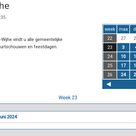
jhe
:35
week
maa
d
22
27
2
ijhe vindt u alle gemeentelijke
uurtschouwen en feestdagen.
23
3
24
10
1
25
17
1
26
24
2
Week 23
juni 2024