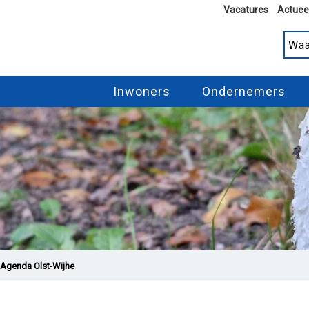
Vacatures
Actuee
Inwoners
Ondernemers
Agenda Olst-Wijhe