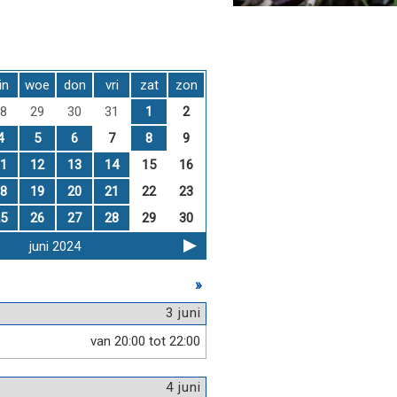
in
woe
don
vri
zat
zon
8
29
30
31
1
2
4
5
6
7
8
9
1
12
13
14
15
16
8
19
20
21
22
23
5
26
27
28
29
30
juni 2024
»
3 juni
van 20:00 tot 22:00
4 juni