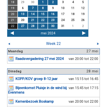
18
29
30
1
2
3
4
5
19
6
7
8
9
10
11
12
20
13
14
15
16
17
18
19
21
20
21
22
23
24
25
26
22
27
28
29
30
31
1
2
mei 2024
«
Week 22
»
27 mei
Maandag
Raadsvergadering 27 mei 2024
van 20:00 tot 22:00
28 mei
Dinsdag
KOPP/KOV groep 8-12 jaar
van 15:15 tot 16:45
Bijeenkomst Pluisje in de wind bij
van 15:45 tot 17:15
Evenmens
Kernenbezoek Boskamp
van 20:00 tot 22:00