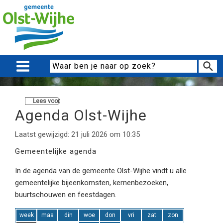
Lees voor
Agenda Olst-Wijhe
Laatst gewijzigd: 21 juli 2026 om 10:35
Gemeentelijke agenda
In de agenda van de gemeente Olst-Wijhe vindt u alle
gemeentelijke bijeenkomsten, kernenbezoeken,
buurtschouwen en feestdagen.
week
maa
din
woe
don
vri
zat
zon