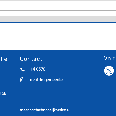
Volg
lie
Contact
14 0570
mail de gemeente
t 5b
meer contactmogelijkheden >