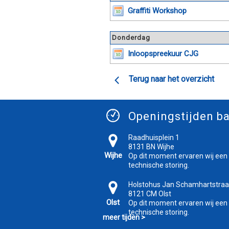
Graffiti Workshop
Donderdag
Inloopspreekuur CJG
Terug naar het overzicht
Openingstijden ba
Raadhuisplein 1
8131 BN Wijhe
Wijhe
Op dit moment ervaren wij een
technische storing.
Holstohus Jan Schamhartstraa
8121 CM Olst
Olst
Op dit moment ervaren wij een
technische storing.
meer tijden >