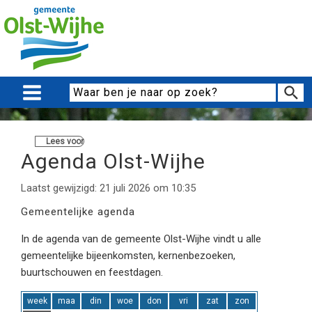
Lees voor
Agenda Olst-Wijhe
Laatst gewijzigd: 21 juli 2026 om 10:35
Gemeentelijke agenda
In de agenda van de gemeente Olst-Wijhe vindt u alle
gemeentelijke bijeenkomsten, kernenbezoeken,
buurtschouwen en feestdagen.
week
maa
din
woe
don
vri
zat
zon