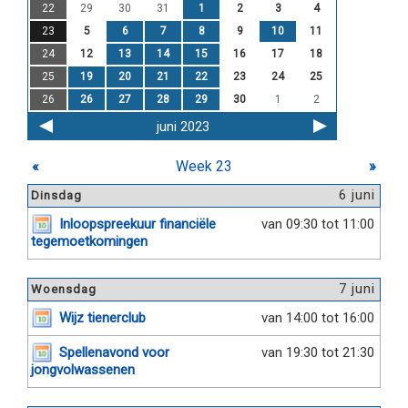
22
29
30
31
1
2
3
4
23
5
6
7
8
9
10
11
24
12
13
14
15
16
17
18
25
19
20
21
22
23
24
25
26
26
27
28
29
30
1
2
juni 2023
«
Week 23
»
6 juni
Dinsdag
Inloopspreekuur financiële
van 09:30 tot 11:00
tegemoetkomingen
7 juni
Woensdag
Wijz tienerclub
van 14:00 tot 16:00
Spellenavond voor
van 19:30 tot 21:30
jongvolwassenen