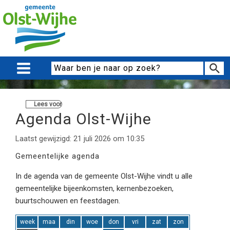
Lees voor
Agenda Olst-Wijhe
Laatst gewijzigd: 21 juli 2026 om 10:35
Gemeentelijke agenda
In de agenda van de gemeente Olst-Wijhe vindt u alle
gemeentelijke bijeenkomsten, kernenbezoeken,
buurtschouwen en feestdagen.
week
maa
din
woe
don
vri
zat
zon