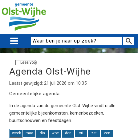
Lees voor
Agenda Olst-Wijhe
Laatst gewijzigd: 21 juli 2026 om 10:35
Gemeentelijke agenda
In de agenda van de gemeente Olst-Wijhe vindt u alle
gemeentelijke bijeenkomsten, kernenbezoeken,
buurtschouwen en feestdagen.
week
maa
din
woe
don
vri
zat
zon