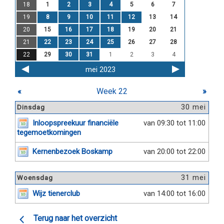
18
1
2
3
4
5
6
7
19
8
9
10
11
12
13
14
20
15
16
17
18
19
20
21
21
22
23
24
25
26
27
28
22
29
30
31
1
2
3
4
mei 2023
«
Week 22
»
30 mei
Dinsdag
Inloopspreekuur financiële
van 09:30 tot 11:00
tegemoetkomingen
Kernenbezoek Boskamp
van 20:00 tot 22:00
31 mei
Woensdag
Wijz tienerclub
van 14:00 tot 16:00
Terug naar het overzicht