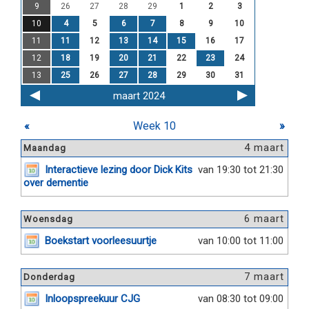
9
26
27
28
29
1
2
3
10
4
5
6
7
8
9
10
11
11
12
13
14
15
16
17
12
18
19
20
21
22
23
24
13
25
26
27
28
29
30
31
maart 2024
«
Week 10
»
4 maart
Maandag
Interactieve lezing door Dick Kits
van 19:30 tot 21:30
over dementie
6 maart
Woensdag
Boekstart voorleesuurtje
van 10:00 tot 11:00
7 maart
Donderdag
Inloopspreekuur CJG
van 08:30 tot 09:00