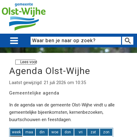
Lees voor
Agenda Olst-Wijhe
Laatst gewijzigd: 21 juli 2026 om 10:35
Gemeentelijke agenda
In de agenda van de gemeente Olst-Wijhe vindt u alle
gemeentelijke bijeenkomsten, kernenbezoeken,
buurtschouwen en feestdagen.
week
maa
din
woe
don
vri
zat
zon