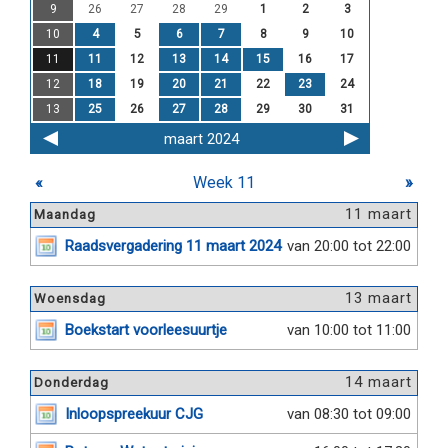
9
26
27
28
29
1
2
3
10
4
5
6
7
8
9
10
11
11
12
13
14
15
16
17
12
18
19
20
21
22
23
24
13
25
26
27
28
29
30
31
maart 2024
«
Week 11
»
11 maart
Maandag
Raadsvergadering 11 maart 2024
van 20:00 tot 22:00
13 maart
Woensdag
Boekstart voorleesuurtje
van 10:00 tot 11:00
14 maart
Donderdag
Inloopspreekuur CJG
van 08:30 tot 09:00