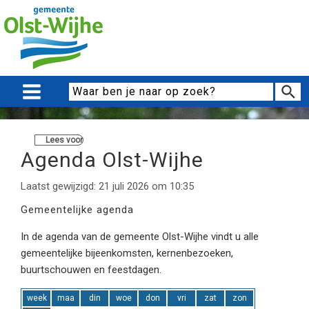
Lees voor
Agenda Olst-Wijhe
Laatst gewijzigd: 21 juli 2026 om 10:35
Gemeentelijke agenda
In de agenda van de gemeente Olst-Wijhe vindt u alle
gemeentelijke bijeenkomsten, kernenbezoeken,
buurtschouwen en feestdagen.
week
maa
din
woe
don
vri
zat
zon