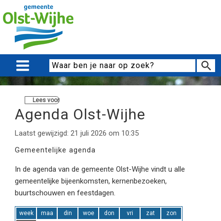
Lees voor
Agenda Olst-Wijhe
Laatst gewijzigd: 21 juli 2026 om 10:35
Gemeentelijke agenda
In de agenda van de gemeente Olst-Wijhe vindt u alle
gemeentelijke bijeenkomsten, kernenbezoeken,
buurtschouwen en feestdagen.
week
maa
din
woe
don
vri
zat
zon