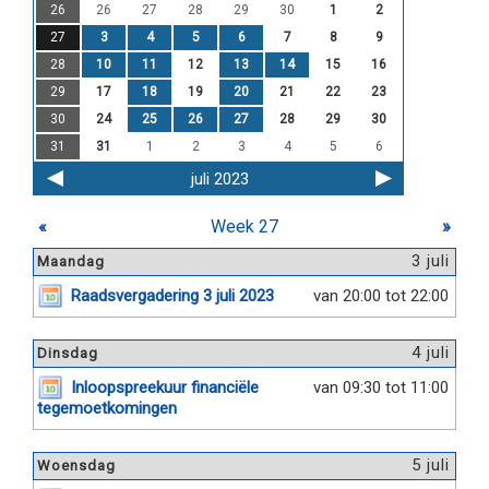
26
26
27
28
29
30
1
2
27
3
4
5
6
7
8
9
28
10
11
12
13
14
15
16
29
17
18
19
20
21
22
23
30
24
25
26
27
28
29
30
31
31
1
2
3
4
5
6
juli 2023
«
Week 27
»
3 juli
Maandag
Raadsvergadering 3 juli 2023
van 20:00 tot 22:00
4 juli
Dinsdag
Inloopspreekuur financiële
van 09:30 tot 11:00
tegemoetkomingen
5 juli
Woensdag