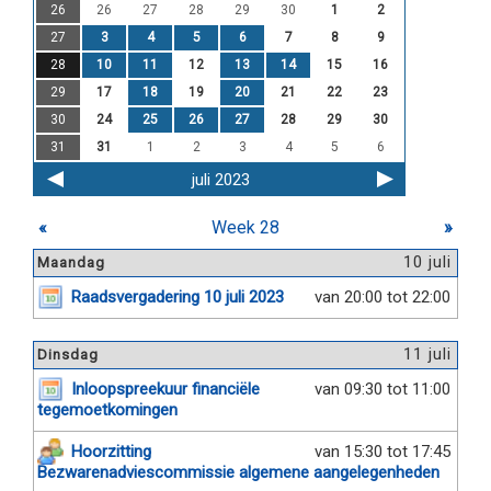
26
26
27
28
29
30
1
2
27
3
4
5
6
7
8
9
28
10
11
12
13
14
15
16
29
17
18
19
20
21
22
23
30
24
25
26
27
28
29
30
31
31
1
2
3
4
5
6
juli 2023
«
Week 28
»
10 juli
Maandag
Raadsvergadering 10 juli 2023
van 20:00 tot 22:00
11 juli
Dinsdag
Inloopspreekuur financiële
van 09:30 tot 11:00
tegemoetkomingen
Hoorzitting
van 15:30 tot 17:45
Bezwarenadviescommissie algemene aangelegenheden