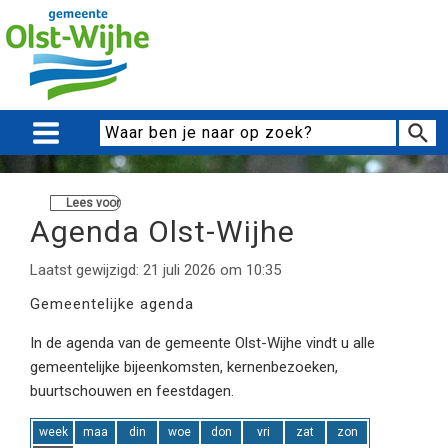
Lees voor
Agenda Olst-Wijhe
Laatst gewijzigd: 21 juli 2026 om 10:35
Gemeentelijke agenda
In de agenda van de gemeente Olst-Wijhe vindt u alle
gemeentelijke bijeenkomsten, kernenbezoeken,
buurtschouwen en feestdagen.
week
maa
din
woe
don
vri
zat
zon