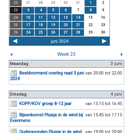
22
27
28
29
30
31
1
2
23
3
4
5
6
7
8
9
24
10
11
12
13
14
15
16
25
17
18
19
20
21
22
23
26
24
25
26
27
28
29
30
juni 2024
«
Week 23
»
3 juni
Maandag
Beeldvormend overleg raad 3 juni
van 20:00 tot 22:00
2024
4 juni
Dinsdag
KOPP/KOV groep 8-12 jaar
van 15:15 tot 16:45
Bijeenkomst Pluisje in de wind bij
van 15:45 tot 17:15
Evenmens
Ouderavonden Pluisje in de wind
van 19:00 tot 20:00