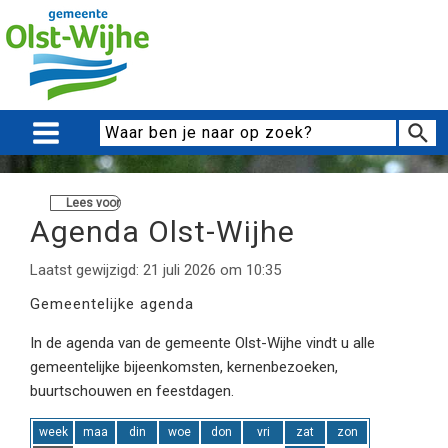
Lees voor
Agenda Olst-Wijhe
Laatst gewijzigd: 21 juli 2026 om 10:35
Gemeentelijke agenda
In de agenda van de gemeente Olst-Wijhe vindt u alle
gemeentelijke bijeenkomsten, kernenbezoeken,
buurtschouwen en feestdagen.
week
maa
din
woe
don
vri
zat
zon