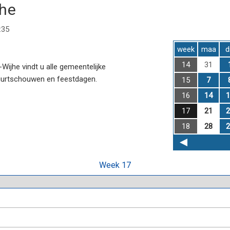
jhe
:35
week
maa
d
14
31
ijhe vindt u alle gemeentelijke
uurtschouwen en feestdagen.
15
7
16
14
1
17
21
2
18
28
2
Week 17