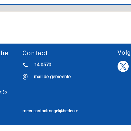
Volg
lie
Contact
14 0570
mail de gemeente
t 5b
meer contactmogelijkheden >