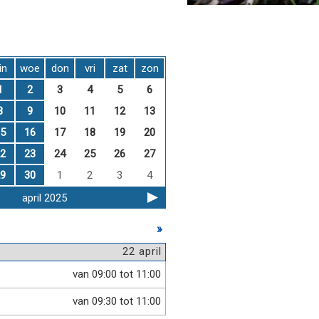
in
woe
don
vri
zat
zon
1
2
3
4
5
6
8
9
10
11
12
13
5
16
17
18
19
20
2
23
24
25
26
27
9
30
1
2
3
4
april 2025
»
22 april
van 09:00 tot 11:00
van 09:30 tot 11:00