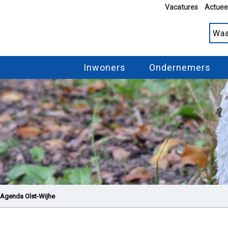
Vacatures
Actuee
Inwoners
Ondernemers
Agenda Olst-Wijhe