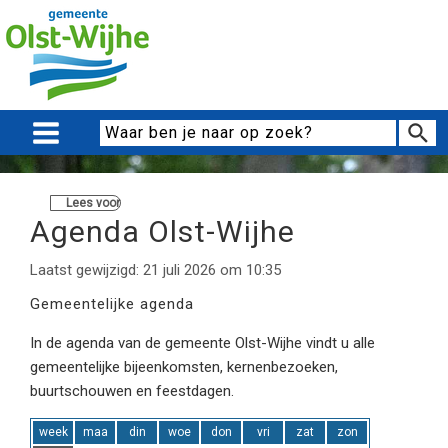
Lees voor
Agenda Olst-Wijhe
Laatst gewijzigd: 21 juli 2026 om 10:35
Gemeentelijke agenda
In de agenda van de gemeente Olst-Wijhe vindt u alle
gemeentelijke bijeenkomsten, kernenbezoeken,
buurtschouwen en feestdagen.
week
maa
din
woe
don
vri
zat
zon