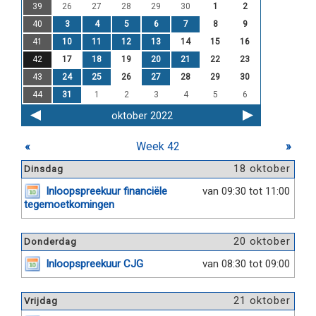
39
26
27
28
29
30
1
2
40
3
4
5
6
7
8
9
41
10
11
12
13
14
15
16
42
17
18
19
20
21
22
23
43
24
25
26
27
28
29
30
44
31
1
2
3
4
5
6
oktober 2022
«
Week 42
»
18 oktober
Dinsdag
Inloopspreekuur financiële
van 09:30 tot 11:00
tegemoetkomingen
20 oktober
Donderdag
Inloopspreekuur CJG
van 08:30 tot 09:00
21 oktober
Vrijdag