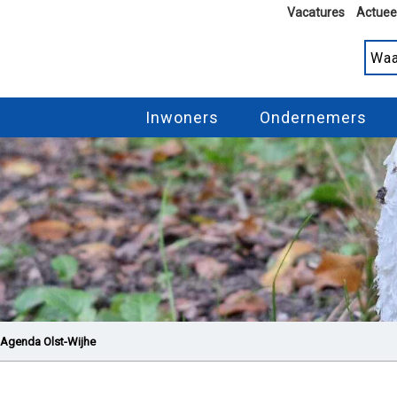
Vacatures
Actuee
Inwoners
Ondernemers
Agenda Olst-Wijhe