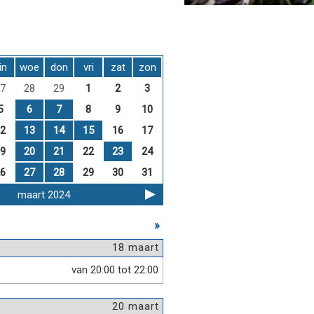
in
woe
don
vri
zat
zon
7
28
29
1
2
3
5
6
7
8
9
10
2
13
14
15
16
17
9
20
21
22
23
24
6
27
28
29
30
31
maart 2024
»
18 maart
van 20:00 tot 22:00
20 maart