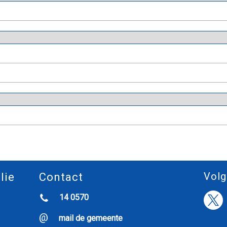
Volg
lie
Contact
14 0570
mail de gemeente