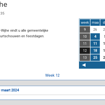
jhe
:35
week
maa
d
9
26
2
ijhe vindt u alle gemeentelijke
uurtschouwen en feestdagen.
10
4
11
11
1
12
18
1
13
25
2
Week 12
8 maart 2024