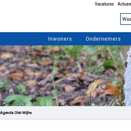
Vacatures
Actuee
Inwoners
Ondernemers
Agenda Olst-Wijhe