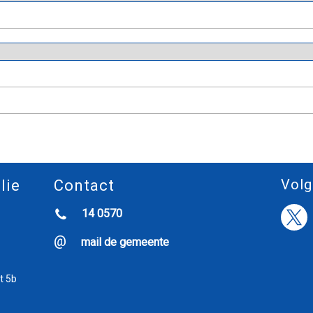
Volg
lie
Contact
14 0570
mail de gemeente
t 5b