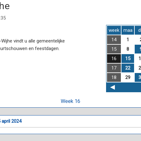
jhe
:35
week
maa
d
14
1
ijhe vindt u alle gemeentelijke
uurtschouwen en feestdagen.
15
8
16
15
1
17
22
2
18
29
3
Week 16
april 2024