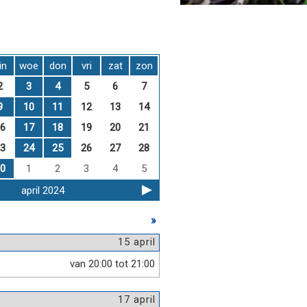
in
woe
don
vri
zat
zon
2
3
4
5
6
7
9
10
11
12
13
14
6
17
18
19
20
21
3
24
25
26
27
28
0
1
2
3
4
5
april 2024
»
15 april
van 20:00 tot 21:00
17 april