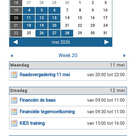
18
27
28
29
30
1
2
3
19
4
5
6
7
8
9
10
20
11
12
13
14
15
16
17
21
18
19
20
21
22
23
24
22
25
26
27
28
29
30
31
mei 2026
«
Week 20
»
11 mei
Maandag
Raadsvergadering 11 mei
van 20:00 tot 22:00
12 mei
Dinsdag
Financiën de baas
van 09:00 tot 11:00
Financiële tegemoetkoming
van 09:30 tot 11:00
KIES training
van 15:00 tot 16:00