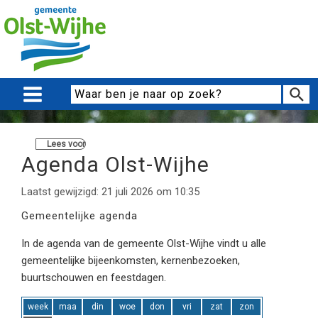
Lees voor
Agenda Olst-Wijhe
Laatst gewijzigd: 21 juli 2026 om 10:35
Gemeentelijke agenda
In de agenda van de gemeente Olst-Wijhe vindt u alle
gemeentelijke bijeenkomsten, kernenbezoeken,
buurtschouwen en feestdagen.
week
maa
din
woe
don
vri
zat
zon