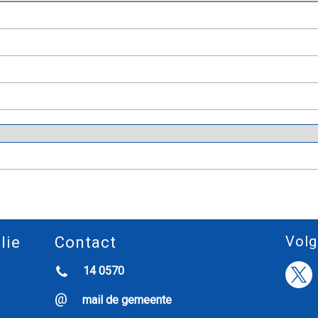
Volg
lie
Contact
14 0570
mail de gemeente