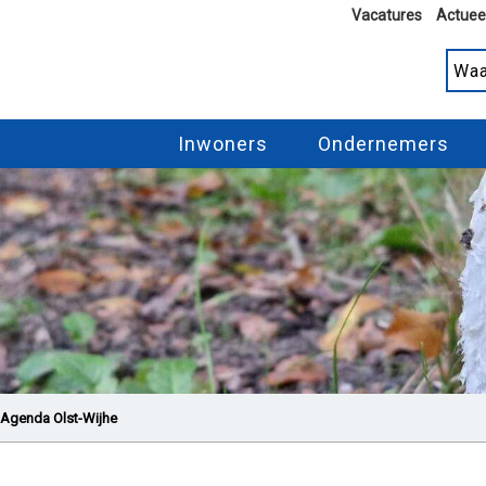
Vacatures
Actuee
Inwoners
Ondernemers
Agenda Olst-Wijhe