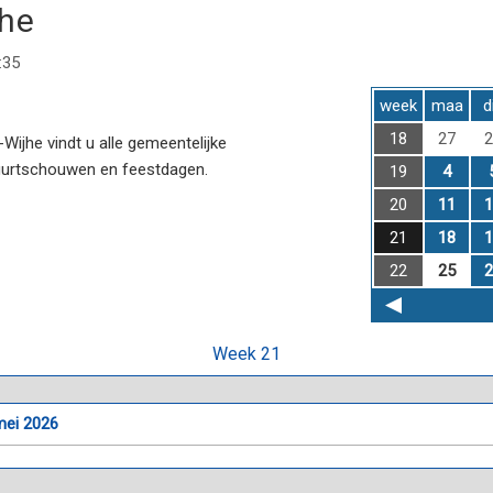
jhe
:35
week
maa
d
18
27
2
ijhe vindt u alle gemeentelijke
uurtschouwen en feestdagen.
19
4
20
11
1
21
18
1
22
25
2
Week 21
mei 2026