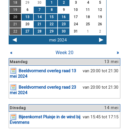
18
29
30
1
2
3
4
5
19
6
7
8
9
10
11
12
20
13
14
15
16
17
18
19
21
20
21
22
23
24
25
26
22
27
28
29
30
31
1
2
mei 2024
«
Week 20
»
13 mei
Maandag
Beeldvormend overleg raad 13
van 20:00 tot 21:30
mei 2024
Beeldvormend overleg raad 23
van 20:00 tot 21:30
mei 2024
14 mei
Dinsdag
Bijeenkomst Pluisje in de wind bij
van 15:45 tot 17:15
Evenmens