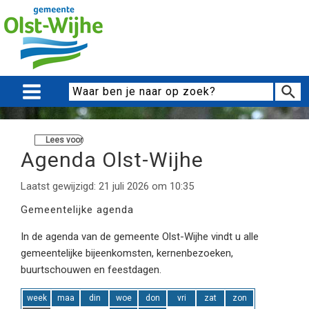
Lees voor
Agenda Olst-Wijhe
Laatst gewijzigd: 21 juli 2026 om 10:35
Gemeentelijke agenda
In de agenda van de gemeente Olst-Wijhe vindt u alle
gemeentelijke bijeenkomsten, kernenbezoeken,
buurtschouwen en feestdagen.
week
maa
din
woe
don
vri
zat
zon